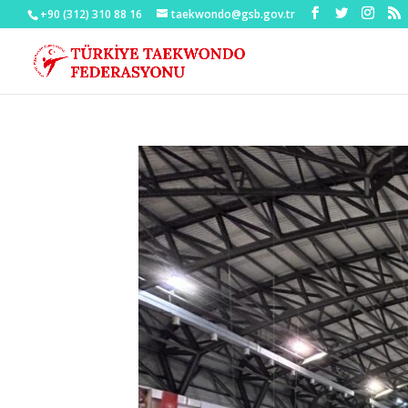
+90 (312) 310 88 16
taekwondo@gsb.gov.tr