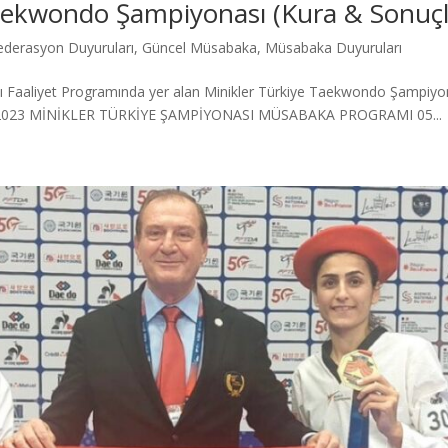
aekwondo Şampiyonası (Kura & Sonuçl
ederasyon Duyuruları
,
Güncel Müsabaka
,
Müsabaka Duyuruları
Faaliyet Programında yer alan Minikler Türkiye Taekwondo Şampiyonası
dır. 2023 MİNİKLER TÜRKİYE ŞAMPİYONASI MÜSABAKA PROGRAMI 05...