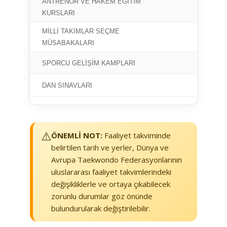
ANTRENÖR VE HAKEM EĞİTİM
MU
KURSLARI
MİLLİ TAKIMLAR SEÇME
MU
MÜSABAKALARI
SPORCU GELİŞİM KAMPLARI
MU
DAN SINAVLARI
MU
⚠️
ÖNEMLİ NOT:
Faaliyet takviminde
belirtilen tarih ve yerler, Dünya ve
Avrupa Taekwondo Federasyonlarının
uluslararası faaliyet takvimlerindeki
değişikliklerle ve ortaya çıkabilecek
zorunlu durumlar göz önünde
bulundurularak değiştirilebilir.