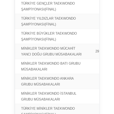
TÜRKİYE GENÇLER TAEKWONDO
21-23
ŞAMPİYONASI(FİNAL)
TÜRKİYE YILDIZLAR TAEKWONDO
24-26
ŞAMPİYONASI(FİNAL)
TÜRKİYE BÜYÜKLER TAEKWONDO
27-28
ŞAMPİYONASI(FİNAL)
MİNİKLER TAEKWONDO MÜCAHİT
29 HAZİRA
YANCI DOĞU GRUBU MÜSABAKALARI
MİNİKLER TAEKWONDO BATI GRUBU
4-7 T
MÜSABAKALARI
MİNİKLER TAEKWONDO ANKARA
24-27 
GRUBU MÜSABAKALARI
MİNİKLER TAEKWONDO İSTANBUL
10-14 
GRUBU MÜSABAKALARI
TÜRKİYE MİNİKLER TAEKWONDO
15-18 