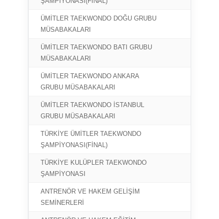
ŞAMPİYONASI(FİNAL)
ÜMİTLER TAEKWONDO DOĞU GRUBU
MU
MÜSABAKALARI
ÜMİTLER TAEKWONDO BATI GRUBU
MU
MÜSABAKALARI
ÜMİTLER TAEKWONDO ANKARA
MU
GRUBU MÜSABAKALARI
ÜMİTLER TAEKWONDO İSTANBUL
MU
GRUBU MÜSABAKALARI
TÜRKİYE ÜMİTLER TAEKWONDO
MU
ŞAMPİYONASI(FİNAL)
TÜRKİYE KULÜPLER TAEKWONDO
MU
ŞAMPİYONASI
ANTRENÖR VE HAKEM GELİŞİM
MU
SEMİNERLERİ