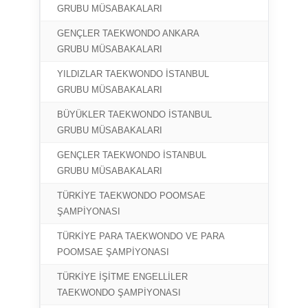
12-15
GRUBU MÜSABAKALARI
GENÇLER TAEKWONDO ANKARA
16-18
GRUBU MÜSABAKALARI
YILDIZLAR TAEKWONDO İSTANBUL
14-18
GRUBU MÜSABAKALARI
BÜYÜKLER TAEKWONDO İSTANBUL
19-21
GRUBU MÜSABAKALARI
GENÇLER TAEKWONDO İSTANBUL
28 OCAK
GRUBU MÜSABAKALARI
TÜRKİYE TAEKWONDO POOMSAE
06-08
ŞAMPİYONASI
TÜRKİYE PARA TAEKWONDO VE PARA
09-10
POOMSAE ŞAMPİYONASI
TÜRKİYE İŞİTME ENGELLİLER
11 Ş
TAEKWONDO ŞAMPİYONASI