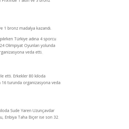
rix’inde 1 altın ve 3 bronz
 ve 1 bronz madalya kazandı.
pılırken Türkiye adına 4 sporcu
024 Olimpiyat Oyunları yolunda
organizasyona veda etti.
 etti. Erkekler 80 kiloda
son 16 turunda organizasyona veda
 kiloda Sude Yaren Uzunçavdar
ru, Enbiya Taha Biçer ise son 32