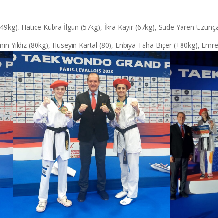
 (49kg), Hatice Kübra İlgün (57kg), İkra Kayır (67kg), Sude Yaren Uzun
 Yıldız (80kg), Hüseyin Kartal (80), Enbiya Taha Biçer (+80kg), Emre