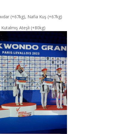
çavdar (+67kg), Nafia Kuş (+67kg)
 Kutalmış Ateşli (+80kg)