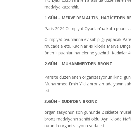
1-3 Eylül 2023 tarihleri arasında düzenlenen 
madalya kazandık.
1.GÜN – MERVE’DEN ALTIN, HATİCE’DEN 
Paris 2024 Olimpiyat Oyunları’na kota puanı v
Olimpiyat oyunlarına ev sahipliği yapacak Par
mücadele etti. Kadınlar 49 kiloda Merve Dinçe
önemli puanları hanelerine yazdırdı. Kadınlar 4
2.GÜN – MUHAMMED’DEN BRONZ
Paris’te düzenlenen organizasyonun ikinci gün
Muhammed Emin Yıldız bronz madalyanın sahibi 
etti.
3.GÜN – SUDE’DEN BRONZ
organizasyonun son gününde 2 sıklette müsaba
bronz madalyanın sahibi oldu. Aynı kiloda Nafi
turunda organizasyona veda etti.