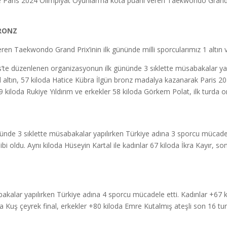
ve Paris 2024 Olimpiyat Oyunları’na kota puanı veren Taekwondo Grand P
BRONZ
eren Taekwondo Grand Prix’inin ilk gününde milli sporcularımız 1 altın
is’te düzenlenen organizasyonun ilk gününde 3 sıklette müsabakalar ya
l altın, 57 kiloda Hatice Kübra İlgün bronz madalya kazanarak Paris 2
9 kiloda Rukiye Yıldırım ve erkekler 58 kiloda Görkem Polat, ilk turda 
ünde 3 sıklette müsabakalar yapılırken Türkiye adına 3 sporcu mücadele
oldu. Aynı kiloda Hüseyin Kartal ile kadınlar 67 kiloda İkra Kayır, 
kalar yapılırken Türkiye adına 4 sporcu mücadele etti. Kadınlar +67
a Kuş çeyrek final, erkekler +80 kiloda Emre Kutalmış ateşli son 16 tu