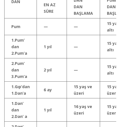
DAN’
PUM’
DAN
EN AZ
DAN
DAN
SÜRE
BAŞLAMA
BAŞLAMA
15 yaş
Pum
—
—
altı
1.Pum’
15 yaş
dan
1 yıl
—
altı
2.Pum’a
2.Pum’
15 yaş
dan
2 yıl
—
altı
3.Pum’a
1.Gıp’dan
15 yaş ve
15 yaş ve
6 ay
1.Dan’a
üzeri
üzeri
1.Dan’
16 yaş ve
15 yaş ve
dan
1 yıl
üzeri
üzeri
2.Dan’ a
2.Dan’