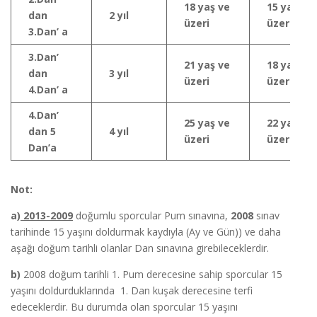
18 yaş ve
15 yaş ve
dan
2 yıl
üzeri
üzeri
3.Dan’ a
3.Dan’
21 yaş ve
18 yaş ve
dan
3 yıl
üzeri
üzeri
4.Dan’ a
4.Dan’
25 yaş ve
22 yaş ve
dan 5
4 yıl
üzeri
üzeri
Dan’a
Not:
a)
2013-2009
doğumlu sporcular Pum sınavına,
2008
sınav
tarihinde 15 yaşını doldurmak kaydıyla (Ay ve Gün)) ve daha
aşağı doğum tarihli olanlar Dan sınavına girebileceklerdir.
b)
2008 doğum tarihli 1. Pum derecesine sahip sporcular 15
yaşını doldurduklarında 1. Dan kuşak derecesine terfi
edeceklerdir. Bu durumda olan sporcular 15 yaşını