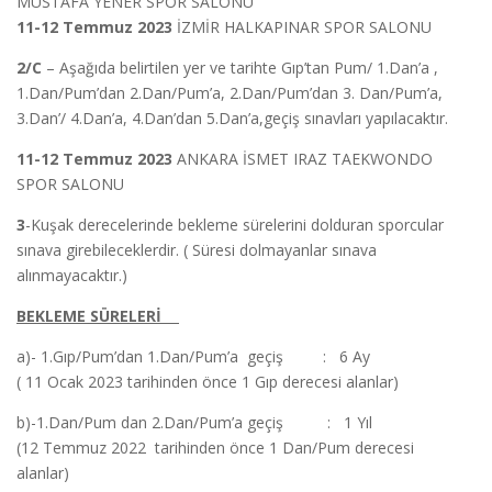
MUSTAFA YENER SPOR SALONU
11-12 Temmuz 2023
İZMİR HALKAPINAR SPOR SALONU
2/C
– Aşağıda belirtilen yer ve tarihte Gıp’tan Pum/ 1.Dan’a ,
1.Dan/Pum’dan 2.Dan/Pum’a, 2.Dan/Pum’dan 3. Dan/Pum’a,
3.Dan’/ 4.Dan’a, 4.Dan’dan 5.Dan’a,geçiş sınavları yapılacaktır.
11-12 Temmuz 2023
ANKARA İSMET IRAZ TAEKWONDO
SPOR SALONU
3
-Kuşak derecelerinde bekleme sürelerini dolduran sporcular
sınava girebileceklerdir. ( Süresi dolmayanlar sınava
alınmayacaktır.)
BEKLEME SÜRELERİ
a)- 1.Gıp/Pum’dan 1.Dan/Pum’a geçiş : 6 Ay
( 11 Ocak 2023 tarihinden önce 1 Gıp derecesi alanlar)
b)-1.Dan/Pum dan 2.Dan/Pum’a geçiş : 1 Yıl
(12 Temmuz 2022 tarihinden önce 1 Dan/Pum derecesi
alanlar)