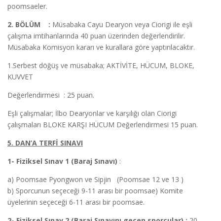
poomsaeler.
2. BÖLÜM :
Müsabaka Cayu Dearyon veya Ciorigi ile eşli
çalışma imtihanlarında 40 puan üzerinden değerlendirilir.
Müsabaka Komisyon kararı ve kurallara göre yaptırılacaktır.
1.Serbest döğüş ve müsabaka; AKTİVİTE, HÜCUM, BLOKE,
KUVVET
Değerlendirmesi : 25 puan.
Eşli çalışmalar; İlbo Dearyonlar ve karşılığı olan Ciorigi
çalışmaları BLOKE KARŞI HÜCUM Değerlendirmesi 15 puan.
5. DAN’A TERFİ SINAVI
1- Fiziksel Sınav 1 (Baraj Sınavı)
:
a) Poomsae Pyongwon ve Sipjin (Poomsae 12 ve 13 )
b) Sporcunun seçeceği 9-11 arası bir poomsae) Komite
üyelerinin seçeceği 6-11 arası bir poomsae.
2- Fiziksel Sınav 2 (Baraj Sınavını geçen sporcular) :
20