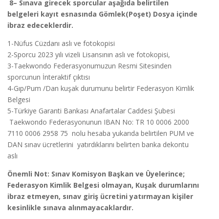
8
– Sınava girecek sporcular aşağıda belirtilen
belgeleri kayıt esnasında Gömlek(Poşet) Dosya içinde
ibraz edeceklerdir.
1-Nüfus Cüzdanı aslı ve fotokopisi
2-Sporcu 2023 yılı vizeli Lisansının aslı ve fotokopisi,
3-Taekwondo Federasyonumuzun Resmi Sitesinden
sporcunun İnteraktif çıktısı
4-Gıp/Pum /Dan kuşak durumunu belirtir Federasyon Kimlik
Belgesi
5-Türkiye Garanti Bankası Anafartalar Caddesi Şubesi
Taekwondo Federasyonunun IBAN No: TR 10 0006 2000
7110 0006 2958 75 nolu hesaba yukarıda belirtilen PUM ve
DAN sınav ücretlerini yatırdıklarını belirten banka dekontu
aslı
Önemli Not: Sınav Komisyon Başkan ve Üyelerince;
Federasyon Kimlik Belgesi olmayan, Kuşak durumlarını
ibraz etmeyen, sınav giriş ücretini yatırmayan kişiler
kesinlikle sınava alınmayacaklardır.