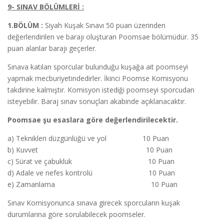
9- SINAV BÖLÜMLERİ :
1.BÖLÜM :
Siyah Kuşak Sınavı 50 puan üzerinden
değerlendirilen ve barajı oluşturan Poomsae bölümüdür. 35
puan alanlar barajı geçerler.
Sınava katılan sporcular bulunduğu kuşağa ait poomseyi
yapmak mecburiyetindedirler. İkinci Poomse Komisyonu
takdirine kalmıştır. Komisyon istediği poomseyi sporcudan
isteyebilir. Baraj sınav sonuçları akabinde açıklanacaktır.
Poomsae şu esaslara göre değerlendirilecektir.
a) Teknikleri düzgünlüğü ve yol 10 Puan
b) Kuvvet 10 Puan
c) Sürat ve çabukluk 10 Puan
d) Adale ve nefes kontrolü 10 Puan
e) Zamanlama 10 Puan
Sınav Komisyonunca sınava girecek sporcuların kuşak
durumlarına göre sorulabilecek poomseler.