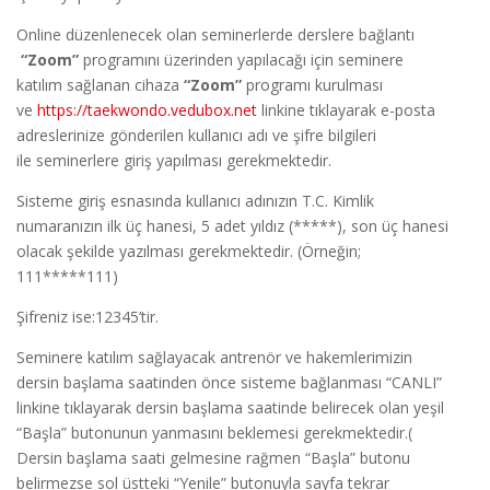
Online düzenlenecek olan seminerlerde derslere bağlantı
“Zoom”
programını üzerinden yapılacağı için seminere
katılım sağlanan cihaza
“Zoom”
programı kurulması
ve
https://taekwondo.vedubox.net
linkine tıklayarak e-posta
adreslerinize gönderilen kullanıcı adı ve şifre bilgileri
ile seminerlere giriş yapılması gerekmektedir.
Sisteme giriş esnasında kullanıcı adınızın T.C. Kimlik
numaranızın ilk üç hanesi, 5 adet yıldız (*****), son üç hanesi
olacak şekilde yazılması gerekmektedir. (Örneğin;
111*****111)
Şifreniz ise:12345’tir.
Seminere katılım sağlayacak antrenör ve hakemlerimizin
dersin başlama saatinden önce sisteme bağlanması “CANLI”
linkine tıklayarak dersin başlama saatinde belirecek olan yeşil
“Başla” butonunun yanmasını beklemesi gerekmektedir.(
Dersin başlama saati gelmesine rağmen “Başla” butonu
belirmezse sol üstteki “Yenile” butonuyla sayfa tekrar