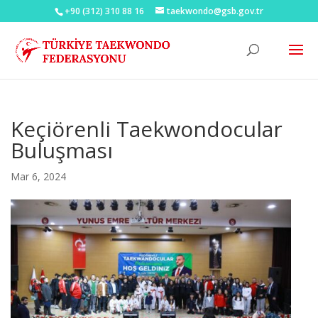
+90 (312) 310 88 16
taekwondo@gsb.gov.tr
Keçiörenli Taekwondocular
Buluşması
Mar 6, 2024