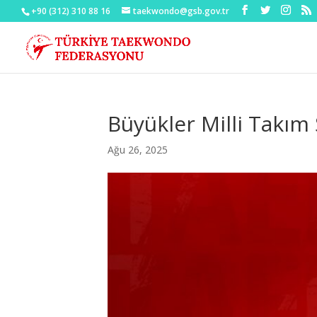
+90 (312) 310 88 16
taekwondo@gsb.gov.tr
Büyükler Milli Takım
Ağu 26, 2025