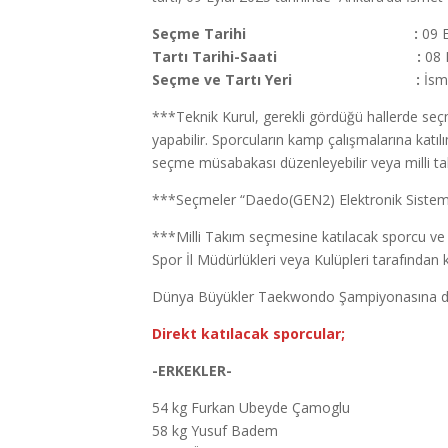
Seçme Tarihi :
09 E
Tartı Tarihi-Saati :
08 
Seçme ve Tartı Yeri :
İsme
***Teknik Kurul, gerekli gördüğü hallerde seçm
yapabilir. Sporcuların kamp çalışmalarına katılı
seçme müsabakası düzenleyebilir veya milli takı
***Seçmeler “Daedo(GEN2) Elektronik Sistem” 
***Milli Takım seçmesine katılacak sporcu ve an
Spor İl Müdürlükleri veya Kulüpleri tarafında
Dünya Büyükler Taekwondo Şampiyonasına direk
Direkt katılacak sporcular;
-ERKEKLER-
54 kg Furkan Ubeyde Çamoglu
58 kg Yusuf Badem