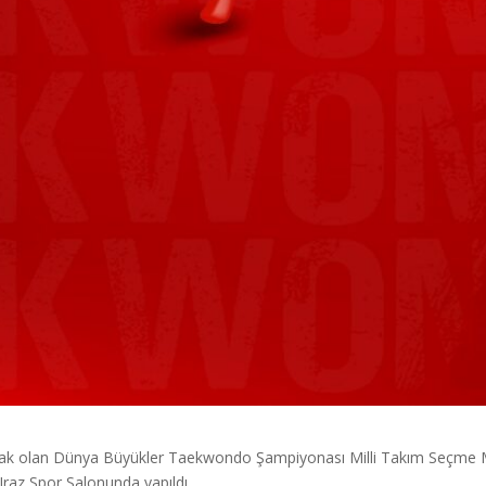
acak olan Dünya Büyükler Taekwondo Şampiyonası Milli Takım Seçme Mü
Iraz Spor Salonunda yapıldı.