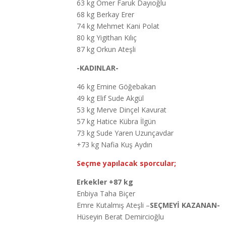
63 kg Ömer Faruk Dayıoğlu
68 kg Berkay Erer
74 kg Mehmet Kani Polat
80 kg Yigithan Kılıç
87 kg Orkun Ateşli
-KADINLAR-
46 kg Emine Göğebakan
49 kg Elif Sude Akgül
53 kg Merve Dinçel Kavurat
57 kg Hatice Kübra İlgün
73 kg Sude Yaren Uzunçavdar
+73 kg Nafia Kuş Aydın
Seçme yapılacak sporcular;
Erkekler
+87 kg
Enbiya Taha Biçer
Emre Kutalmış Ateşli –
SEÇMEYİ KAZANAN-
Hüseyin Berat Demircioğlu