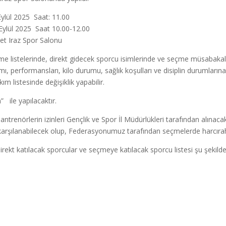
ylül 2025 Saat: 11.00
Eylül 2025 Saat 10.00-12.00
t Iraz Spor Salonu
e listelerinde, direkt gidecek sporcu isimlerinde ve seçme müsabakalar
mı, performansları, kilo durumu, sağlık koşulları ve disiplin durumlarına
m listesinde değişiklik yapabilir.
ile yapılacaktır.
trenörlerin izinleri Gençlik ve Spor İl Müdürlükleri tarafından alınacak
n karşılanabilecek olup, Federasyonumuz tarafından seçmelerde harcır
t katılacak sporcular ve seçmeye katılacak sporcu listesi şu şekilde