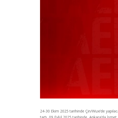
24-30 Ekim 2025 tarihinde Çin/Wuxi’de yapıl
tartı, 09 Eylül 2025 tarihinde Ankara’da İsmet 