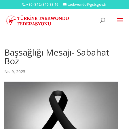
+90 (312) 310 88 16
taekwondo@gsb.gov.tr
Başsağlığı Mesajı- Sabahat
Boz
Nis 9, 2025