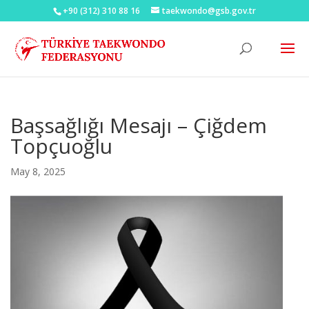
+90 (312) 310 88 16
taekwondo@gsb.gov.tr
Başsağlığı Mesajı – Çiğdem
Topçuoğlu
May 8, 2025