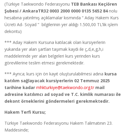
(Türkiye Taekwondo Federasyonu
TEB Bankası Keçiören
Şubesi / AnkaraTR32 0003 2000 0000 0135 5652 84
nolu
hesabına yatırılmış açıklamalar kısmında “ Aday Hakem Kurs
Ücreti Ad- Soyad ” bilgilerinin yer aldığı 1.500,00 TL’lik işlem
dekontu)
*** Aday Hakem Kursuna katılacak olan kursiyerlerin
yukarıda yer alan şartları taşımak kaydı ile ç,d,e,g,h,i
maddelerinde yer alan belgeleri kurs yerinden kurs
görevlilerine teslim etmesi gerekmektedir.
*** Ayrıca; kurs için ön kayıt oluşturulabilmesi adına
kursa
katılım sağlayacak kursiyerlerin 02 Temmuz 2025
tarihine kadar
mhkturkiye@taekwondo.org.tr
mail
adresine katılımcı ad soyad ve T.C. kimlik numarası ile
dekont örneklerini göndermeleri gerekmektedir.
Hakem Terfi Kursu;
Türkiye Taekwondo Federasyonu Hakem Talimatının 23.
Maddesinde;