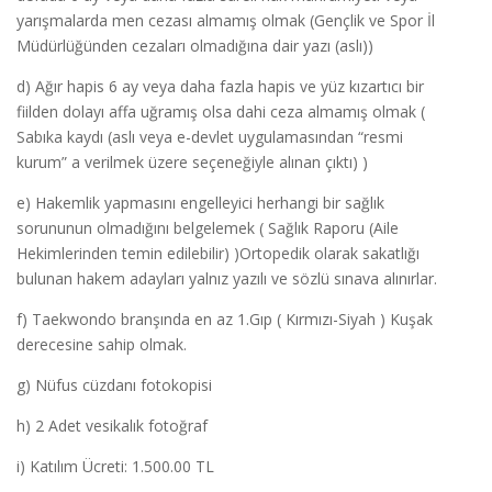
yarışmalarda men cezası almamış olmak (Gençlik ve Spor İl
Müdürlüğünden cezaları olmadığına dair yazı (aslı))
d) Ağır hapis 6 ay veya daha fazla hapis ve yüz kızartıcı bir
fiilden dolayı affa uğramış olsa dahi ceza almamış olmak (
Sabıka kaydı (aslı veya e-devlet uygulamasından “resmi
kurum” a verilmek üzere seçeneğiyle alınan çıktı) )
e) Hakemlik yapmasını engelleyici herhangi bir sağlık
sorununun olmadığını belgelemek ( Sağlık Raporu (Aile
Hekimlerinden temin edilebilir) )Ortopedik olarak sakatlığı
bulunan hakem adayları yalnız yazılı ve sözlü sınava alınırlar.
f) Taekwondo branşında en az 1.Gıp ( Kırmızı-Siyah ) Kuşak
derecesine sahip olmak.
g) Nüfus cüzdanı fotokopisi
h) 2 Adet vesikalık fotoğraf
i) Katılım Ücreti: 1.500.00 TL