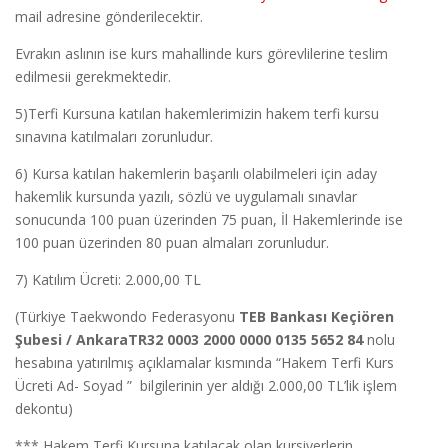
mail adresine gönderilecektir.
Evrakın aslının ise kurs mahallinde kurs görevlilerine teslim
edilmesii gerekmektedir.
5)Terfi Kursuna katılan hakemlerimizin hakem terfi kursu
sınavına katılmaları zorunludur.
6) Kursa katılan hakemlerin başarılı olabilmeleri için aday
hakemlik kursunda yazılı, sözlü ve uygulamalı sınavlar
sonucunda 100 puan üzerinden 75 puan, İl Hakemlerinde ise
100 puan üzerinden 80 puan almaları zorunludur.
7) Katılım Ücreti: 2.000,00 TL
(Türkiye Taekwondo Federasyonu
TEB Bankası Keçiören
Şubesi / AnkaraTR32 0003 2000 0000 0135 5652 84
nolu
hesabına yatırılmış açıklamalar kısmında “Hakem Terfi Kurs
Ücreti Ad- Soyad ” bilgilerinin yer aldığı 2.000,00 TL’lik işlem
dekontu)
*** Hakem Terfi Kursuna katılacak olan kursiyerlerin