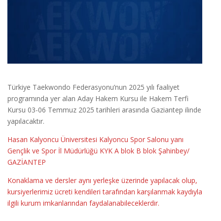
Türkiye Taekwondo Federasyonu’nun 2025 yılı faaliyet
programında yer alan Aday Hakem Kursu ile Hakem Terfi
Kursu 03-06 Temmuz 2025 tarihleri arasında Gaziantep ilinde
yapılacaktır.
Hasan Kalyoncu Üniversitesi Kalyoncu Spor Salonu yanı
Gençlik ve Spor İl Müdürlüğü KYK A blok B blok Şahinbey/
GAZİANTEP
Konaklama ve dersler aynı yerleşke üzerinde yapılacak olup,
kursiyerlerimiz ücreti kendileri tarafından karşılanmak kaydıyla
ilgili kurum imkanlarından faydalanabileceklerdir.