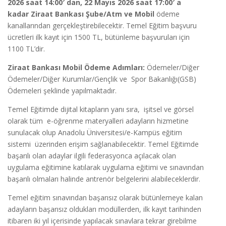
2026 saat 14:00′ dan, 22 Mayıs 2026 saat 17:00′ a
kadar Ziraat Bankası Şube/Atm ve Mobil
ödeme
kanallarından gerçekleştirebilecektir. Temel Eğitim başvuru
ücretleri ilk kayıt için 1500 TL, bütünleme başvuruları için
1100 TL’dir.
Ziraat Bankası Mobil Ödeme Adımları:
Ödemeler/Diğer
Ödemeler/Diğer Kurumlar/Gençlik ve Spor Bakanlığı(GSB)
Ödemeleri şeklinde yapılmaktadır.
Temel Eğitimde dijital kitapların yanı sıra, işitsel ve görsel
olarak tüm e-öğrenme materyalleri adayların hizmetine
sunulacak olup Anadolu Üniversitesi/e-Kampüs eğitim
sistemi üzerinden erişim sağlanabilecektir. Temel Eğitimde
başarılı olan adaylar ilgili federasyonca açılacak olan
uygulama eğitimine katılarak uygulama eğitimi ve sınavından
başarılı olmaları halinde antrenör belgelerini alabileceklerdir.
Temel eğitim sınavından başarısız olarak bütünlemeye kalan
adayların başarısız oldukları modüllerden, ilk kayıt tarihinden
itibaren iki yıl içerisinde yapılacak sınavlara tekrar girebilme