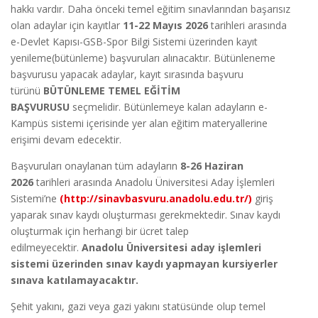
hakkı vardır. Daha önceki temel eğitim sınavlarından başarısız
olan adaylar için kayıtlar
11-22 Mayıs 2026
tarihleri arasında
e-Devlet Kapısı-GSB-Spor Bilgi Sistemi üzerinden kayıt
yenileme(bütünleme) başvuruları alınacaktır. Bütünleneme
başvurusu yapacak adaylar, kayıt sırasında başvuru
türünü
BÜTÜNLEME TEMEL EĞİTİM
BAŞVURUSU
seçmelidir. Bütünlemeye kalan adayların e-
Kampüs sistemi içerisinde yer alan eğitim materyallerine
erişimi devam edecektir.
Başvuruları onaylanan tüm adayların
8-26 Haziran
2026
tarihleri arasında Anadolu Üniversitesi Aday İşlemleri
Sistemi’ne
(http://sinavbasvuru.anadolu.edu.tr/)
giriş
yaparak sınav kaydı oluşturması gerekmektedir. Sınav kaydı
oluşturmak için herhangi bir ücret talep
edilmeyecektir.
Anadolu Üniversitesi aday işlemleri
sistemi üzerinden sınav kaydı yapmayan kursiyerler
sınava katılamayacaktır.
Şehit yakını, gazi veya gazi yakını statüsünde olup temel