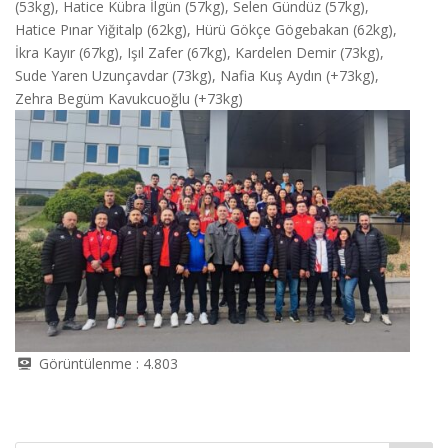
(53kg), Hatice Kübra İlgün (57kg), Selen Gündüz (57kg),
Hatice Pınar Yiğitalp (62kg), Hürü Gökçe Gögebakan (62kg),
İkra Kayır (67kg), Işıl Zafer (67kg), Kardelen Demir (73kg),
Sude Yaren Uzunçavdar (73kg), Nafia Kuş Aydın (+73kg),
Zehra Begüm Kavukcuoğlu (+73kg)
Görüntülenme :
4.803