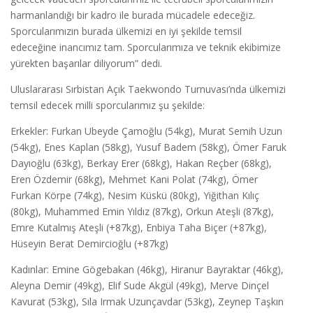
harmanlandığı bir kadro ile burada mücadele edeceğiz.
Sporcularımızın burada ülkemizi en iyi şekilde temsil
edeceğine inancımız tam. Sporcularımıza ve teknik ekibimize
yürekten başarılar diliyorum” dedi.
Uluslararası Sırbistan Açık Taekwondo Turnuvası’nda ülkemizi
temsil edecek milli sporcularımız şu şekilde:
Erkekler: Furkan Ubeyde Çamoğlu (54kg), Murat Semih Uzun
(54kg), Enes Kaplan (58kg), Yusuf Badem (58kg), Ömer Faruk
Dayıoğlu (63kg), Berkay Erer (68kg), Hakan Reçber (68kg),
Eren Özdemir (68kg), Mehmet Kani Polat (74kg), Ömer
Furkan Körpe (74kg), Nesim Küskü (80kg), Yiğithan Kılıç
(80kg), Muhammed Emin Yıldız (87kg), Orkun Ateşli (87kg),
Emre Kutalmış Ateşli (+87kg), Enbiya Taha Biçer (+87kg),
Hüseyin Berat Demircioğlu (+87kg)
Kadınlar: Emine Gögebakan (46kg), Hiranur Bayraktar (46kg),
Aleyna Demir (49kg), Elif Sude Akgül (49kg), Merve Dinçel
Kavurat (53kg), Sıla Irmak Uzunçavdar (53kg), Zeynep Taşkın