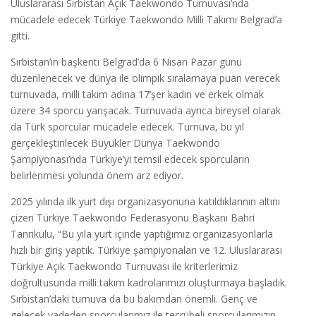
Uluslararası Sırbistan Açık Taekwondo Turnuvası’nda
mücadele edecek Türkiye Taekwondo Milli Takımı Belgrad’a
gitti.
Sırbistan’ın başkenti Belgrad’da 6 Nisan Pazar günü
düzenlenecek ve dünya ile olimpik sıralamaya puan verecek
turnuvada, milli takım adına 17’şer kadın ve erkek olmak
üzere 34 sporcu yarışacak. Turnuvada ayrıca bireysel olarak
da Türk sporcular mücadele edecek. Turnuva, bu yıl
gerçekleştirilecek Büyükler Dünya Taekwondo
Şampiyonası’nda Türkiye’yi temsil edecek sporcuların
belirlenmesi yolunda önem arz ediyor.
2025 yılında ilk yurt dışı organizasyonuna katıldıklarının altını
çizen Türkiye Taekwondo Federasyonu Başkanı Bahri
Tanrıkulu, “Bu yıla yurt içinde yaptığımız organizasyonlarla
hızlı bir giriş yaptık. Türkiye şampiyonaları ve 12. Uluslararası
Türkiye Açık Taekwondo Turnuvası ile kriterlerimiz
doğrultusunda milli takım kadrolarımızı oluşturmaya başladık.
Sırbistan’daki turnuva da bu bakımdan önemli. Genç ve
gelecek vadeden sporcularımız ile tecrübeli sporcularımızın