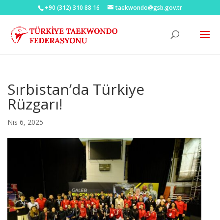
+90 (312) 310 88 16
taekwondo@gsb.gov.tr
Sırbistan’da Türkiye
Rüzgarı!
Nis 6, 2025