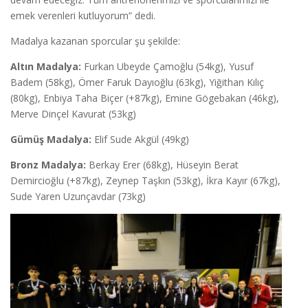
emek verenleri kutluyorum” dedi.
Madalya kazanan sporcular şu şekilde:
Altın Madalya:
Furkan Ubeyde Çamoğlu (54kg), Yusuf
Badem (58kg), Ömer Faruk Dayıoğlu (63kg), Yiğithan Kılıç
(80kg), Enbiya Taha Biçer (+87kg), Emine Gögebakan (46kg),
Merve Dinçel Kavurat (53kg)
Gümüş Madalya:
Elif Sude Akgül (49kg)
Bronz Madalya:
Berkay Erer (68kg), Hüseyin Berat
Demircioğlu (+87kg), Zeynep Taşkın (53kg), İkra Kayır (67kg),
Sude Yaren Uzunçavdar (73kg)