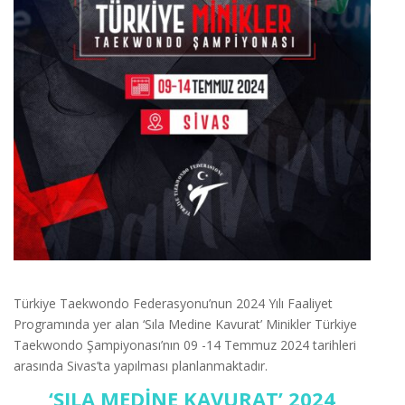
Türkiye Taekwondo Federasyonu’nun 2024 Yılı Faaliyet
Programında yer alan ‘Sıla Medine Kavurat’ Minikler Türkiye
Taekwondo Şampiyonası’nın 09 -14 Temmuz 2024 tarihleri
arasında Sivas’ta yapılması planlanmaktadır.
‘SILA MEDİNE KAVURAT’ 2024