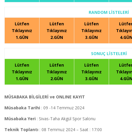
RANDOM LİSTELERİ
Lütfen
Lütfen
Lütfen
Lütfe
Tıklayınız
Tıklayınız
Tıklayınız
Tıklayı
1.GÜN
2.GÜN
3.GÜN
4.GÜ
SONUÇ LİSTELERİ
Lütfen
Lütfen
Lütfen
Lütfe
Tıklayınız
Tıklayınız
Tıklayınız
Tıklayı
1.GÜN
2.GÜN
3.GÜN
4.GÜ
MÜSABAKA BİLGİLERİ ve ONLINE KAYIT
Müsabaka Tarihi
: 09 -14 Temmuz 2024
Müsabaka Yeri
: Sivas-Taha Akgül Spor Salonu
Teknik Toplantı
: 08 Temmuz 2024 – Saat : 17:00