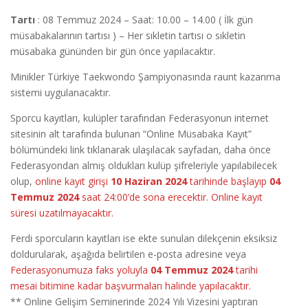
Tartı
: 08 Temmuz 2024 – Saat: 10.00 – 14.00 ( İlk gün
müsabakalarının tartısı ) – Her sıkletin tartısı o sıkletin
müsabaka gününden bir gün önce yapılacaktır.
Minikler Türkiye Taekwondo Şampiyonasında raunt kazanma
sistemi uygulanacaktır.
Sporcu kayıtları, kulüpler tarafından Federasyonun internet
sitesinin alt tarafında bulunan “Online Müsabaka Kayıt”
bölümündeki link tıklanarak ulaşılacak sayfadan, daha önce
Federasyondan almış oldukları kulüp şifreleriyle yapılabilecek
olup,
online kayıt girişi
10 Haziran 2024
tarihinde başlayıp
04
Temmuz 2024
saat 24:00’de sona erecektir. Online kayıt
süresi uzatılmayacaktır.
Ferdi sporcuların kayıtları ise ekte sunulan dilekçenin eksiksiz
doldurularak, aşağıda belirtilen e-posta adresine veya
Federasyonumuza faks yoluyla
04 Temmuz 2024
tarihi
mesai bitimine kadar başvurmaları halinde yapılacaktır.
** Online Gelişim Seminerinde 2024 Yılı Vizesini yaptıran