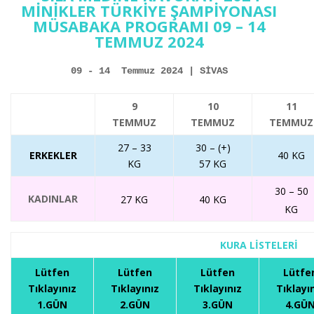
MİNİKLER TÜRKİYE ŞAMPİYONASI
MÜSABAKA PROGRAMI 09 – 14
TEMMUZ 2024
09 - 14  Temmuz 2024 | SİVAS
9
10
11
TEMMUZ
TEMMUZ
TEMMUZ
27 – 33
30 – (+)
ERKEKLER
40 KG
KG
57 KG
30 – 50
KADINLAR
27 KG
40 KG
KG
KURA LİSTELERİ
Lütfen
Lütfen
Lütfen
Lütfe
Tıklayınız
Tıklayınız
Tıklayınız
Tıklayı
1.GÜN
2.GÜN
3.GÜN
4.GÜ