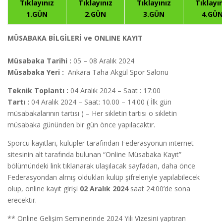
Tıklayınız
Tıklayınız
Tıklayınız
Tıklayı
1.GÜN
2.GÜN
3.GÜN
4.GÜ
MÜSABAKA BİLGİLERİ ve ONLINE KAYIT
Müsabaka Tarihi :
05 – 08 Aralık 2024
Müsabaka Yeri :
Ankara Taha Akgül Spor Salonu
Teknik Toplantı :
04 Aralık 2024 – Saat : 17:00
Tartı :
04 Aralık 2024 – Saat: 10.00 – 14.00 ( İlk gün
müsabakalarının tartısı ) – Her sıkletin tartısı o sıkletin
müsabaka gününden bir gün önce yapılacaktır.
Sporcu kayıtları, kulüpler tarafından Federasyonun internet
sitesinin alt tarafında bulunan “Online Müsabaka Kayıt”
bölümündeki link tıklanarak ulaşılacak sayfadan, daha önce
Federasyondan almış oldukları kulüp şifreleriyle yapılabilecek
olup, online kayıt girişi
02 Aralık 2024
saat 24:00’de sona
erecektir.
** Online Gelişim Seminerinde 2024 Yılı Vizesini yaptıran