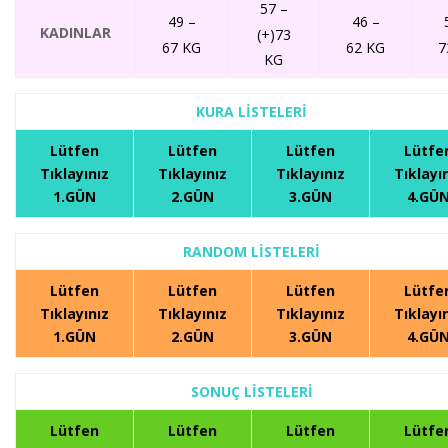
57 –
49 –
46 –
KADINLAR
(+)73
67 KG
62 KG
7
KG
KURA LİSTELERİ
Lütfen
Lütfen
Lütfen
Lütfe
Tıklayınız
Tıklayınız
Tıklayınız
Tıklayı
1.GÜN
2.GÜN
3.GÜN
4.GÜ
RANDOM LİSTELERİ
Lütfen
Lütfen
Lütfen
Lütfe
Tıklayınız
Tıklayınız
Tıklayınız
Tıklayı
1.GÜN
2.GÜN
3.GÜN
4.GÜ
SONUÇ LİSTELERİ
Lütfen
Lütfen
Lütfen
Lütfe