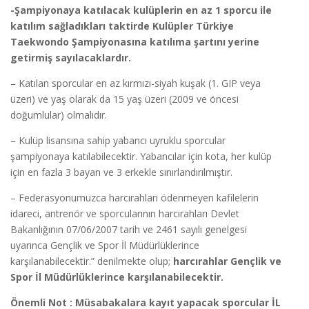
-Şampiyonaya katılacak kulüplerin en az 1 sporcu ile
katılım sağladıkları taktirde Kulüpler Türkiye
Taekwondo Şampiyonasına katılıma şartını yerine
getirmiş sayılacaklardır.
– Katılan sporcular en az kırmızı-siyah kuşak (1. GIP veya
üzeri) ve yaş olarak da 15 yaş üzeri (2009 ve öncesi
doğumlular) olmalıdır.
– Kulüp lisansına sahip yabancı uyruklu sporcular
şampiyonaya katılabilecektir. Yabancılar için kota, her kulüp
için en fazla 3 bayan ve 3 erkekle sınırlandırılmıştır.
– Federasyonumuzca harcırahları ödenmeyen kafilelerin
idareci, antrenör ve sporcularının harcırahları Devlet
Bakanlığının 07/06/2007 tarih ve 2461 sayılı genelgesi
uyarınca Gençlik ve Spor İl Müdürlüklerince
karşılanabilecektir.” denilmekte olup;
harcırahlar Gençlik ve
Spor İl Müdürlüklerince karşılanabilecektir.
Önemli Not : Müsabakalara kayıt yapacak sporcular İL