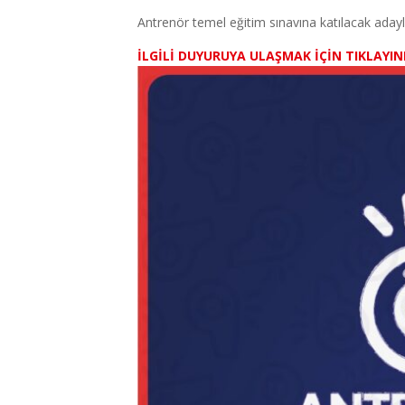
Antrenör temel eğitim sınavına katılacak adayla
İLGİLİ DUYURUYA ULAŞMAK İÇİN TIKLAYIN