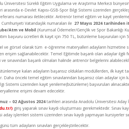
lu Üniversitesi Sürekli Eğitim Uygulama ve Araştırma Merkezi bünyesi
ri arasında e-Devlet Kapısı-GSB-Spor Bilgi Sistemi üzerinden gerçekleşt
referans numarası iletilecektir. Antrenör temel eğitim ve kayıt yenilem
 Cumhuriyeti Vatandaşlık numaraları ile
27 Mayıs 2024 tarihinden i
Şube/Atm ve Mobil
(Kurumsal Ödemeler/Gençlik ve Spor Bakanlığı K
tim başvuru ücretleri ilk kayıt için 750 TL, bütünleme başvuruları için 5
şitsel ve görsel olarak tüm e-öğrenme materyalleri adayların hizmetine
 erişim sağlanabilecektir. Temel Eğitimde başarılı olan adaylar ilgili
e sınavından başarılı olmaları halinde antrenör belgelerini alabilecekle
ünlemeye kalan adayların başarısız oldukları modüllerden, ilk kayıt tarih
dır. Daha önceki temel eğitim sınavlarından başarısız olan adaylar için 
lgi Sistemi üzerinden kayıt yenileme(bütünleme) başvuruları alınacakt
eryallerine erişimi devam edecektir.
uz – 02 Ağustos 2024
tarihleri arasında Anadolu Üniversitesi Aday İ
du.tr/)
giriş yaparak sınav kaydı oluşturması gerekmektedir. Sınav kayd
si aday işlemleri sistemi üzerinden sınav kaydı yapmayan kursiyerler s
ünü tüm adayların sınavları gerçekleştirilecektir.