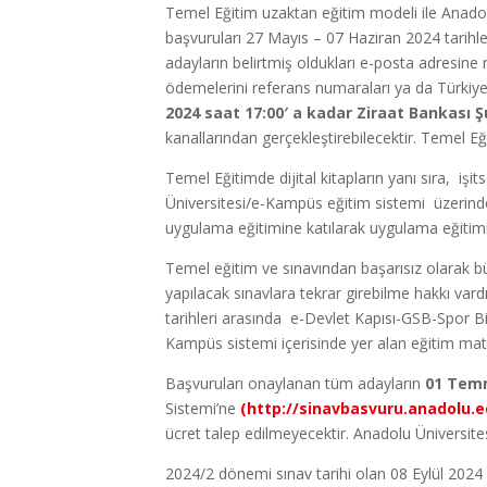
Temel Eğitim uzaktan eğitim modeli ile Anado
başvuruları 27 Mayıs – 07 Haziran 2024 tarihle
adayların belirtmiş oldukları e-posta adresine 
ödemelerini referans numaraları ya da Türkiye
2024 saat 17:00′ a kadar Ziraat Bankası 
kanallarından gerçekleştirebilecektir. Temel Eği
Temel Eğitimde dijital kitapların yanı sıra, i
Üniversitesi/e-Kampüs eğitim sistemi üzerinden
uygulama eğitimine katılarak uygulama eğitimi v
Temel eğitim ve sınavından başarısız olarak büt
yapılacak sınavlara tekrar girebilme hakkı var
tarihleri arasında e-Devlet Kapısı-GSB-Spor Bi
Kampüs sistemi içerisinde yer alan eğitim mat
Başvuruları onaylanan tüm adayların
01 Temm
Sistemi’ne
(http://sinavbasvuru.anadolu.e
ücret talep edilmeyecektir. Anadolu Üniversite
2024/2 dönemi sınav tarihi olan 08 Eylül 2024 g