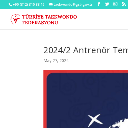
+90 (312) 310 88 16
taekwondo@gsb.gov.tr
2024/2 Antrenör Teme
May 27, 2024