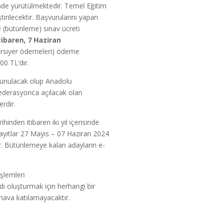
nde yürütülmektedir. Temel Eğitim
irilecektir. Başvurularını yapan
e (bütünleme) sınav ücreti
tibaren, 7 Haziran
ursiyer ödemeleri) ödeme
00 TL’dir.
 sunulacak olup Anadolu
 federasyonca açılacak olan
rdir.
inden itibaren iki yıl içerisinde
kayıtlar 27 Mayıs – 07 Haziran 2024
ır. Bütünlemeye kalan adayların e-
şlemleri
ı oluşturmak için herhangi bir
ınava katılamayacaktır.