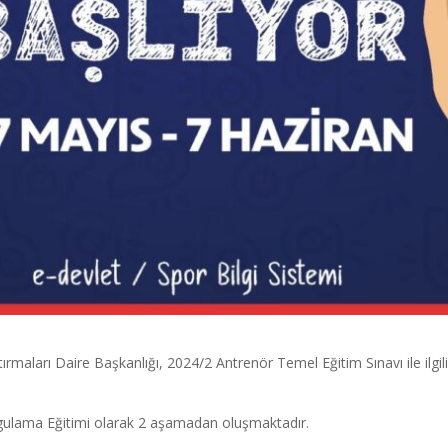
ırmaları Daire Başkanlığı, 2024/2 Antrenör Temel Eğitim Sınavı ile ilgil
gulama Eğitimi olarak 2 aşamadan oluşmaktadır.