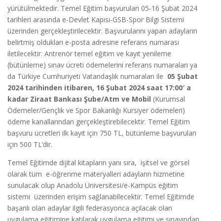
yürütülmektedir. Temel Eğitim başvuruları 05-16 Şubat 2024
tarihleri arasında e-Devlet Kapısı-GSB-Spor Bilgi Sistemi
üzerinden gerçekleştirilecektir. Başvurularını yapan adayların
belirtmiş oldukları e-posta adresine referans numarası
iletilecektir. Antrenör temel eğitim ve kayıt yenileme
(bütünleme) sınav ücreti ödemelerini referans numaraları ya
da Türkiye Cumhuriyeti Vatandaşlık numaraları ile
05 Şubat
2024 tarihinden itibaren, 16 Şubat 2024 saat 17:00′ a
kadar Ziraat Bankası Şube/Atm ve Mobil
(Kurumsal
Ödemeler/Gençlik ve Spor Bakanlığı Kursiyer ödemeleri)
ödeme kanallarından gerçekleştirebilecektir. Temel Eğitim
başvuru ücretleri ilk kayıt için 750 TL, bütünleme başvuruları
için 500 TL’dir.
Temel Eğitimde dijital kitapların yanı sıra, işitsel ve görsel
olarak tüm e-öğrenme materyalleri adayların hizmetine
sunulacak olup Anadolu Üniversitesi/e-Kampüs eğitim
sistemi üzerinden erişim sağlanabilecektir. Temel Eğitimde
başarılı olan adaylar ilgili federasyonca açılacak olan
uygulama eğitimine katılarak uygulama eğitimi ve sınavından