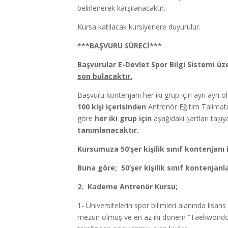
belirlenerek karşılanacaktır.
Kursa katılacak kursiyerlere duyurulur.
***BAŞVURU SÜRECİ***
Başvurular E-Devlet Spor Bilgi Sistemi ü
son bulacaktır.
Başvuru kontenjanı her iki grup için ayrı ayrı ol
100 kişi içerisinden
Antrenör Eğitim Talimatı
göre
her iki grup için
aşağıdaki şartları taşı
tanımlanacaktır.
Kursumuza 50’şer kişilik sınıf kontenjanı i
Buna göre; 50’şer kişilik sınıf kontenjanl
2. Kademe Antrenör Kursu;
1- Üniversitelerin spor bilimleri alanında lisa
mezun olmuş ve en az iki dönem “Taekwondo” d