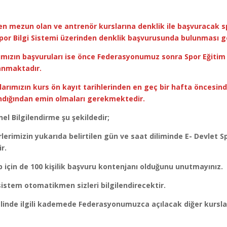
den mezun olan ve antrenör kurslarına denklik ile başvuracak s
 Spor Bilgi Sistemi üzerinden denklik başvurusunda bulunması 
mızın başvuruları ise önce Federasyonumuz sonra Spor Eğitim 
anmaktadır.
rımızın kurs ön kayıt tarihlerinden en geç bir hafta öncesind
ndığından emin olmaları gerekmektedir.
l Bilgilendirme şu şekildedir;
erimizin yukarıda belirtilen gün ve saat diliminde E- Devlet S
r.
 için de 100 kişilik başvuru kontenjanı olduğunu unutmayınız.
sistem otomatikmen sizleri bilgilendirecektir.
linde ilgili kademede Federasyonumuzca açılacak diğer kursla