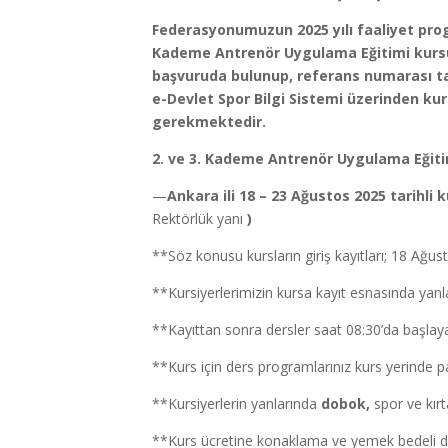
Federasyonumuzun 2025 yılı faaliyet prog
Kademe Antrenör Uygulama Eğitimi kursumuz
başvuruda bulunup, referans numarası ta
e-Devlet Spor Bilgi Sistemi üzerinden ku
gerekmektedir.
2. ve 3. Kademe Antrenör Uygulama Eğitimi
—
Ankara ili 18 – 23 Ağustos 2025 tarihli 
Rektörlük yanı
)
**Söz konusu kursların giriş kayıtları; 18 Ağu
**Kursiyerlerimizin kursa kayıt esnasında yan
**Kayıttan sonra dersler saat 08:30’da başlaya
**Kurs için ders programlarınız kurs yerinde pa
**Kursiyerlerin yanlarında
dobok,
spor ve kır
**Kurs ücretine konaklama ve yemek bedeli da