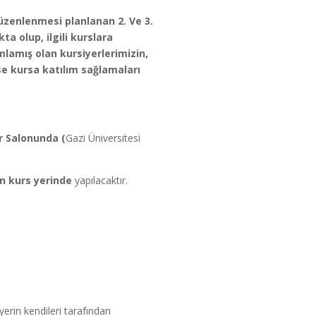
üzenlenmesi planlanan 2. Ve 3.
a olup, ilgili kurslara
lamış olan kursiyerlerimizin,
se kursa katılım sağlamaları
or Salonunda (
Gazi Üniversitesi
en kurs yerinde
yapılacaktır.
rin kendileri tarafından