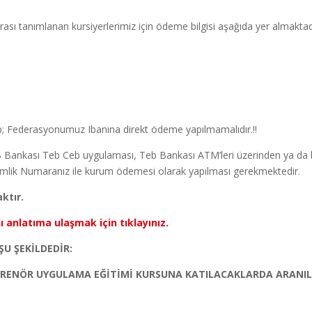
ı tanımlanan kursiyerlerimiz için ödeme bilgisi aşağıda yer almaktad
L
L
p; Federasyonumuz Ibanına direkt ödeme yapılmamalıdır.!!
Bankası Teb Ceb uygulaması, Teb Bankası ATM’leri üzerinden ya da ba
Kimlik Numaranız ile kurum ödemesi olarak yapılması gerekmektedir.
ktır.
ı anlatıma ulaşmak için tıklayınız.
ŞU ŞEKİLDEDİR:
RENÖR UYGULAMA EĞİTİMİ KURSUNA KATILACAKLARDA ARANI