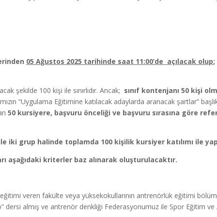
zerinden
05 Ağustos 2025 tarihinde saat 11:00’de açılacak olup
acak şekilde 100 kişi ile sınırlıdır. Ancak;
sınıf kontenjanı 50 kişi ol
mızın “Uygulama Eğitimine katılacak adaylarda aranacak şartlar” başlıkl
yan
50 kursiyere, başvuru önceliği ve başvuru sırasına göre ref
le iki grup halinde toplamda 100 kişilik kursiyer katılımı ile yap
arı aşağıdaki kriterler baz alınarak oluşturulacaktır.
ns eğitimi veren fakülte veya yüksekokullarının antrenörlük eğitimi böl
ersi almış ve antrenör denkliği Federasyonumuz ile Spor Eğitim ve A