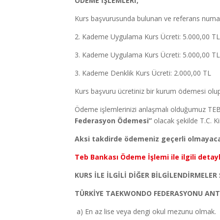
ÖDEME İŞLEMLERİ;
Kurs başvurusunda bulunan ve referans numaras
2. Kademe Uygulama Kurs Ücreti: 5.000,00 T
3. Kademe Uygulama Kurs Ücreti: 5.000,00 T
3. Kademe Denklik Kurs Ücreti: 2.000,00 TL
Kurs başvuru ücretiniz bir kurum ödemesi olu
Ödeme işlemlerinizi anlaşmalı olduğumuz TEB 
Federasyon Ödemesi”
olacak şekilde T.C. 
Aksi takdirde ödemeniz geçerli olmayaca
Teb Bankası Ödeme İşlemi ile ilgili detayl
KURS İLE İLGİLİ DİĞER BİLGİLENDİRMELER 
TÜRKİYE TAEKWONDO FEDERASYONU ANT
a) En az lise veya dengi okul mezunu olmak.