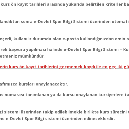
urs ön kayıt tarihleri arasında yukarıda belirtilen kriterler 
andıktan sonra e-Devlet Spor Bilgi Sistemi üzerinden otomatik
erli, kullanılır durumda olan e-posta kullandığınızdan emin o
ilerek başvuru yapılması halinde e-Devlet Spor Bilgi Sistemi – K
p etmeniz mümkündür.
in kurs ön kayıt tarihlerini geçmemek kaydı ile en geç iki gü
fımızca kursları onaylanacaktır.
s numarası tanımlanan ya da kursu onaylanan kursiyerlere ta
lgi sistemi üzerinden takip edilebilmekle birlikte kurs süreci
ne e-Devlet Spor Bilgi sistemi üzerinden edineceklerdir.