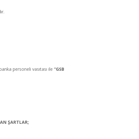
ır.
nka personeli vasıtası ile
“GSB
LAN ŞARTLAR
;