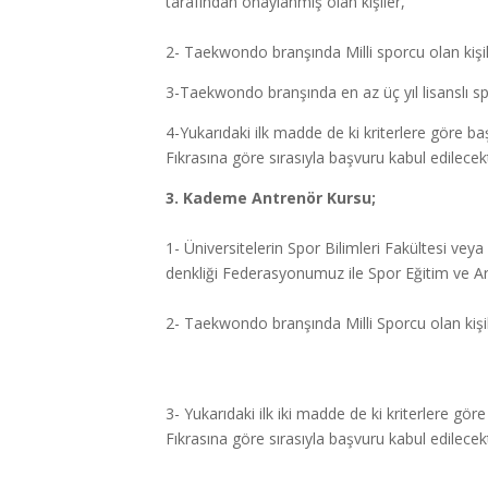
tarafından onaylanmış olan kişiler,
2- Taekwondo branşında Milli sporcu olan kişile
3-Taekwondo branşında en az üç yıl lisanslı spo
4-Yukarıdaki ilk madde de ki kriterlere göre b
Fıkrasına göre sırasıyla başvuru kabul edilecekt
3. Kademe Antrenör Kursu;
1- Üniversitelerin Spor Bilimleri Fakültesi v
denkliği Federasyonumuz ile Spor Eğitim ve Ara
2- Taekwondo branşında Milli Sporcu olan kişil
3- Yukarıdaki ilk iki madde de ki kriterlere gö
Fıkrasına göre sırasıyla başvuru kabul edilecekt