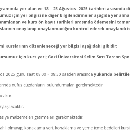
ramında yer alan ve 18 – 23 Ağustos 2025 tarihleri arasında d
 için yer bilgisi ile diğer bilgilendirmeler aşağıda yer almakt
nımlanan ve kurs ön kayıt tarihleri arasında ödemesini tamam
rslarının onaylanıp onaylanmadığını kontrol ederek onaylandı i
 Kurslarının düzenleneceği yer bilgisi aşağıdaki gibidir:
kursumuz için kurs yeri; Gazi Üniversitesi Selim Sırrı Tarcan Sp
stos 2025 günü saat 08:00 – 08:30 saatleri arasında
yukarıda belirtil
larında nüfus cüzdanlarını bulundurmaları gerekmektedir.
caktır.
ylaşılacaktır.
tasiye malzemeleri getirmeleri gerekmektedir.
hil olmayıp; konaklama yeri, konaklama ve yeme içme bedelleri kursiye