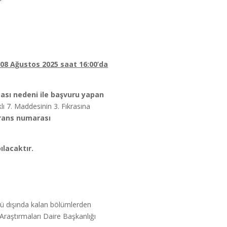
;
08 Ağustos 2025 saat 16:00’da
ması nedeni ile başvuru yapan
ı 7. Maddesinin 3. Fıkrasına
erans numarası
ılacaktır.
ümü dışında kalan bölümlerden
raştırmaları Daire Başkanlığı