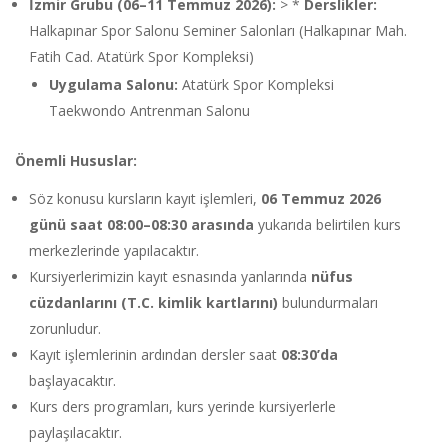
İzmir Grubu (06–11 Temmuz 2026):
> *
Derslikler:
Halkapınar Spor Salonu Seminer Salonları (Halkapınar Mah.
Fatih Cad. Atatürk Spor Kompleksi)
Uygulama Salonu:
Atatürk Spor Kompleksi
Taekwondo Antrenman Salonu
Önemli Hususlar:
Söz konusu kursların kayıt işlemleri,
06 Temmuz 2026
günü saat 08:00–08:30 arasında
yukarıda belirtilen kurs
merkezlerinde yapılacaktır.
Kursiyerlerimizin kayıt esnasında yanlarında
nüfus
cüzdanlarını (T.C. kimlik kartlarını)
bulundurmaları
zorunludur.
Kayıt işlemlerinin ardından dersler saat
08:30’da
başlayacaktır.
Kurs ders programları, kurs yerinde kursiyerlerle
paylaşılacaktır.