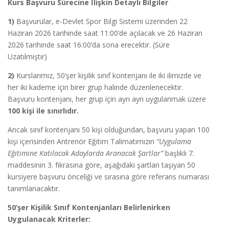
Kurs Başvuru Sürecine İlişkin Detaylı Bilgiler
1)
Başvurular, e-Devlet Spor Bilgi Sistemi üzerinden 22
Haziran 2026 tarihinde saat 11:00’de açılacak ve 26 Haziran
2026 tarihinde saat 16:00’da sona erecektir. (Süre
Uzatılmıştır)
2)
Kurslarımız, 50’şer kişilik sınıf kontenjanı ile iki ilimizde ve
her iki kademe için birer grup halinde düzenlenecektir.
Başvuru kontenjanı, her grup için ayrı ayrı uygulanmak üzere
100 kişi ile sınırlıdır.
Ancak sınıf kontenjanı 50 kişi olduğundan, başvuru yapan 100
kişi içerisinden Antrenör Eğitim Talimatımızın
“Uygulama
Eğitimine Katılacak Adaylarda Aranacak Şartlar”
başlıklı 7.
maddesinin 3. fıkrasına göre, aşağıdaki şartları taşıyan 50
kursiyere başvuru önceliği ve sırasına göre referans numarası
tanımlanacaktır.
50’şer Kişilik Sınıf Kontenjanları Belirlenirken
Uygulanacak Kriterler: