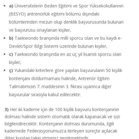
a)
Üniversitelerin Beden Eğitimi ve Spor Yüksekokullarının
(BESYO) antrenörlük eğitimi bölümü dışındaki
bölümlerinden mezun olup denklik başvurusunda bulunan
ve başvurusu onaylanan kişiler,
b)
Taekwondo branşında milli sporcu olan ve bu kaydı e-
Devlet/Spor Bilgi Sistemi üzerinde bulunan kişiler,
c)
Taekwondo branşında en az üç yıl lisanslı sporcu olan
kişiler,
ç)
Yukarıdaki kriterlere göre yapılan başvuruların 50 kişilik
kontenjanı doldurmaması halinde, Antrenör Eğitim
Talimatımızın 7. maddesinin 3. fıkrası uyarınca diğer
başvurular sırasıyla kabul edilecektir.
3)
Her iki kademe için de 100 kişilik başvuru kontenjanının
dolması halinde sistem otomatik olarak kapanacak ve sizi
bilgilendirecektir. Kontenjanın dolması durumunda, ilgili
kademede Federasyonumuzca ilerleyen süreçte açılacak
diğer kursları takip etmeniz gerekmektedir.