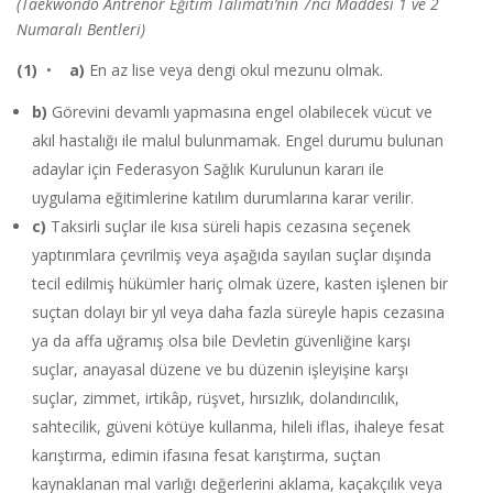
(Taekwondo Antrenör Eğitim Talimatı’nın 7nci Maddesi 1 ve 2
Numaralı Bentleri)
(1)
•
a)
En az lise veya dengi okul mezunu olmak.
b)
Görevini devamlı yapmasına engel olabilecek vücut ve
akıl hastalığı ile malul bulunmamak. Engel durumu bulunan
adaylar için Federasyon Sağlık Kurulunun kararı ile
uygulama eğitimlerine katılım durumlarına karar verilir.
c)
Taksirli suçlar ile kısa süreli hapis cezasına seçenek
yaptırımlara çevrilmiş veya aşağıda sayılan suçlar dışında
tecil edilmiş hükümler hariç olmak üzere, kasten işlenen bir
suçtan dolayı bir yıl veya daha fazla süreyle hapis cezasına
ya da affa uğramış olsa bile Devletin güvenliğine karşı
suçlar, anayasal düzene ve bu düzenin işleyişine karşı
suçlar, zimmet, irtikâp, rüşvet, hırsızlık, dolandırıcılık,
sahtecilik, güveni kötüye kullanma, hileli iflas, ihaleye fesat
karıştırma, edimin ifasına fesat karıştırma, suçtan
kaynaklanan mal varlığı değerlerini aklama, kaçakçılık veya