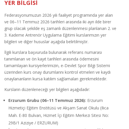
YER BİLGİSİ
Federasyonumuzun 2026 yılı faaliyet programında yer alan
ve 06–11 Temmuz 2026 tarihleri arasında iki ayrı ilde birer
grup olacak şekilde eş zamanlı düzenlenmesi planlanan 2. ve
3. Kademe Antrenör Uygulama Eğitimi kurslarımızın yer
bilgileri ve diğer hususlar aşağıda belirtilmiştir.
İlgili kurslara başvuruda bulunarak referans numarası
tanımlanan ve ön kayıt tarihleri arasında ödemesini
tamamlayan kursiyerlerimizin, e-Devlet Spor Bilgi Sistemi
üzerinden kurs onay durumlarını kontrol etmeleri ve kaydı
onaylananların kursa katılım sağlamaları gerekmektedir.
Kursların düzenleneceği yer bilgileri aşağıdadır:
Erzurum Grubu (06–11 Temmuz 2026):
Erzurum
Hizmetiçi Eğitim Enstitüsü ve Akşam Sanat Okulu (Ilıca
Mah. E-80 Bulvarı, Hizmet İçi Eğitim Merkezi Sitesi No:
29B/1 Aziziye / ERZURUM)