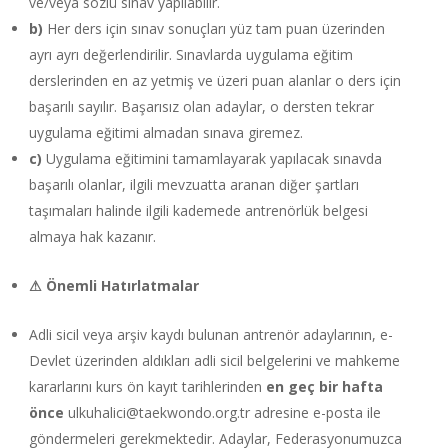
ve/veya sözlü sınav yapılabilir.
b)
Her ders için sınav sonuçları yüz tam puan üzerinden
ayrı ayrı değerlendirilir. Sınavlarda uygulama eğitim
derslerinden en az yetmiş ve üzeri puan alanlar o ders için
başarılı sayılır. Başarısız olan adaylar, o dersten tekrar
uygulama eğitimi almadan sınava giremez.
c)
Uygulama eğitimini tamamlayarak yapılacak sınavda
başarılı olanlar, ilgili mevzuatta aranan diğer şartları
taşımaları halinde ilgili kademede antrenörlük belgesi
almaya hak kazanır.
⚠
Önemli Hatırlatmalar
Adli sicil veya arşiv kaydı bulunan antrenör adaylarının, e-
Devlet üzerinden aldıkları adli sicil belgelerini ve mahkeme
kararlarını kurs ön kayıt tarihlerinden
en geç bir hafta
önce
ulkuhalici@taekwondo.org.tr adresine e-posta ile
göndermeleri gerekmektedir. Adaylar, Federasyonumuzca