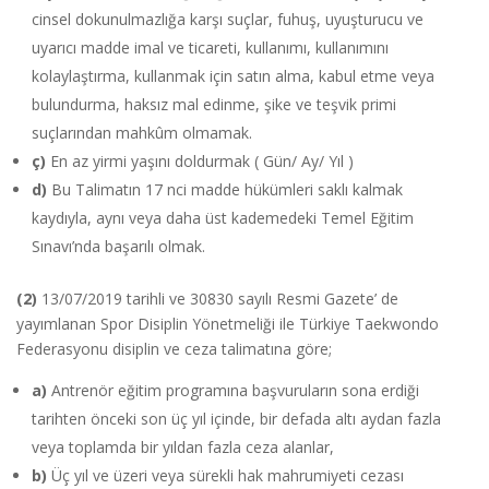
cinsel dokunulmazlığa karşı suçlar, fuhuş, uyuşturucu ve
uyarıcı madde imal ve ticareti, kullanımı, kullanımını
kolaylaştırma, kullanmak için satın alma, kabul etme veya
bulundurma, haksız mal edinme, şike ve teşvik primi
suçlarından mahkûm olmamak.
ç)
En az yirmi yaşını doldurmak ( Gün/ Ay/ Yıl )
d)
Bu Talimatın 17 nci madde hükümleri saklı kalmak
kaydıyla, aynı veya daha üst kademedeki Temel Eğitim
Sınavı’nda başarılı olmak.
(2)
13/07/2019 tarihli ve 30830 sayılı Resmi Gazete’ de
yayımlanan Spor Disiplin Yönetmeliği ile Türkiye Taekwondo
Federasyonu disiplin ve ceza talimatına göre;
a)
Antrenör eğitim programına başvuruların sona erdiği
tarihten önceki son üç yıl içinde, bir defada altı aydan fazla
veya toplamda bir yıldan fazla ceza alanlar,
b)
Üç yıl ve üzeri veya sürekli hak mahrumiyeti cezası