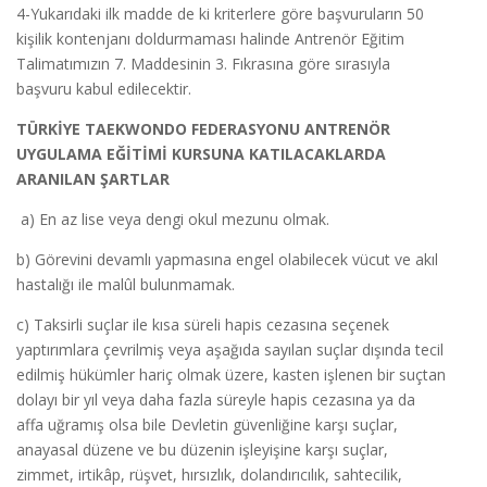
4-Yukarıdaki ilk madde de ki kriterlere göre başvuruların 50
kişilik kontenjanı doldurmaması halinde Antrenör Eğitim
Talimatımızın 7. Maddesinin 3. Fıkrasına göre sırasıyla
başvuru kabul edilecektir.
TÜRKİYE TAEKWONDO FEDERASYONU ANTRENÖR
UYGULAMA EĞİTİMİ KURSUNA KATILACAKLARDA
ARANILAN ŞARTLAR
a) En az lise veya dengi okul mezunu olmak.
b) Görevini devamlı yapmasına engel olabilecek vücut ve akıl
hastalığı ile malûl bulunmamak.
c) Taksirli suçlar ile kısa süreli hapis cezasına seçenek
yaptırımlara çevrilmiş veya aşağıda sayılan suçlar dışında tecil
edilmiş hükümler hariç olmak üzere, kasten işlenen bir suçtan
dolayı bir yıl veya daha fazla süreyle hapis cezasına ya da
affa uğramış olsa bile Devletin güvenliğine karşı suçlar,
anayasal düzene ve bu düzenin işleyişine karşı suçlar,
zimmet, irtikâp, rüşvet, hırsızlık, dolandırıcılık, sahtecilik,