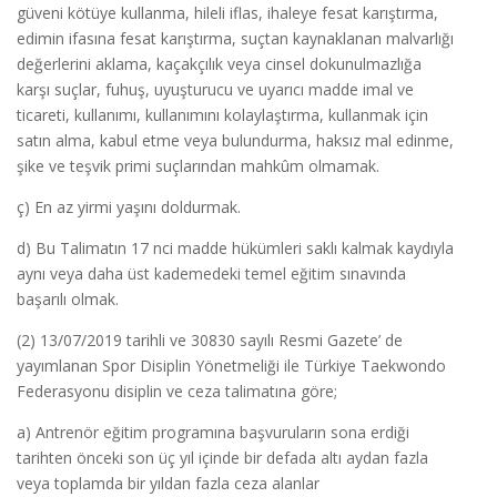
güveni kötüye kullanma, hileli iflas, ihaleye fesat karıştırma,
edimin ifasına fesat karıştırma, suçtan kaynaklanan malvarlığı
değerlerini aklama, kaçakçılık veya cinsel dokunulmazlığa
karşı suçlar, fuhuş, uyuşturucu ve uyarıcı madde imal ve
ticareti, kullanımı, kullanımını kolaylaştırma, kullanmak için
satın alma, kabul etme veya bulundurma, haksız mal edinme,
şike ve teşvik primi suçlarından mahkûm olmamak.
ç) En az yirmi yaşını doldurmak.
d) Bu Talimatın 17 nci madde hükümleri saklı kalmak kaydıyla
aynı veya daha üst kademedeki temel eğitim sınavında
başarılı olmak.
(2) 13/07/2019 tarihli ve 30830 sayılı Resmi Gazete’ de
yayımlanan Spor Disiplin Yönetmeliği ile Türkiye Taekwondo
Federasyonu disiplin ve ceza talimatına göre;
a) Antrenör eğitim programına başvuruların sona erdiği
tarihten önceki son üç yıl içinde bir defada altı aydan fazla
veya toplamda bir yıldan fazla ceza alanlar