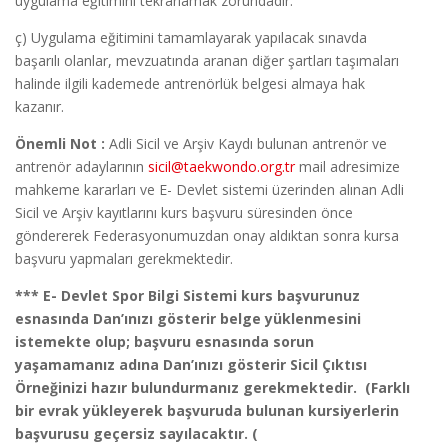
uygulama eğitimini tekrarlamak zorundadır.
ç) Uygulama eğitimini tamamlayarak yapılacak sınavda
başarılı olanlar, mevzuatında aranan diğer şartları taşımaları
halinde ilgili kademede antrenörlük belgesi almaya hak
kazanır.
Önemli Not :
Adli Sicil ve Arşiv Kaydı bulunan antrenör ve
antrenör adaylarının
sicil@taekwondo.org.tr
mail adresimize
mahkeme kararları ve E- Devlet sistemi üzerinden alınan Adli
Sicil ve Arşiv kayıtlarını kurs başvuru süresinden önce
göndererek Federasyonumuzdan onay aldıktan sonra kursa
başvuru yapmaları gerekmektedir.
*** E- Devlet Spor Bilgi Sistemi kurs başvurunuz
esnasında Dan’ınızı gösterir belge yüklenmesini
istemekte olup; başvuru esnasında sorun
yaşamamanız adına Dan’ınızı gösterir Sicil Çıktısı
Örneğinizi hazır bulundurmanız gerekmektedir. (Farklı
bir evrak yükleyerek başvuruda bulunan kursiyerlerin
başvurusu geçersiz sayılacaktır. (