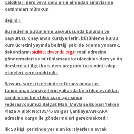
kaldıkları ders veya derslerini almadan sınavlarına
katılmaları mümkün
değildir.
Bu nedenle bütünleme başvurusunda bulunan ve
başvurusu onaylanan kursiyerlerin, bütünleme kursu
kurs ücretini yayında belirtiği şekilde ödeme yaparak,
dekontlarını
sicil@taekwondo.org.tr
mail adresine
göndermeleri ve bütünlemeye katılacakları ders ya da
derslere ait ilgili kurs ders program takvimini talep
etmeleri gerekmektedir.
Başvuru süresi içerisinde referans numarası
tanımlanan kursiyerlerin yukarıda belirtilen evrakları
kendilerine belirtilen süre içerisinde
Federasyonumuz Balgat Mah. Mevlana Bulvarı Yelken
Plaza A Blok No:139/45 Balgat Çankaya/ANKARA
adresine kargo ile göndermeleri gerekmektedir.
İlk 50 kişi içerisinde yer alan kursiyerlerin evrak