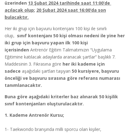
üzerinden
13 Şubat 2024 tarihinde saat 11:00’de
açılacak olup
;
20 Şubat 2024 saat 16:00’da son
bulacaktır.
Her iki grup için başvuru kontenjanı 100 kişi ile sınırlı
olup,
sınıf kontenjanı 50 kişi olması nedeni ile yine her
iki grup için başvuru yapan ilk 100 kişi
içerisinden
Antrenör Eğitim Talimatımızın “Uygulama
Eğitimine katılacak adaylarda aranacak şartlar” başlıklı 7.
Maddesinin 3. Fıkrasına göre
her iki kademe için
sadece
aşağıdaki şartları taşıyan
50 kursiyere, başvuru
önceliği ve başvuru sırasına göre referans numarası
tanımlanacaktır.
Buna göre aşağıdaki kriterler baz alınarak 50 kişilik
sınıf kontenjanları oluşturulacaktır.
1. Kademe Antrenör Kursu;
1- Taekwondo branşında milli sporcu olan kişiler,