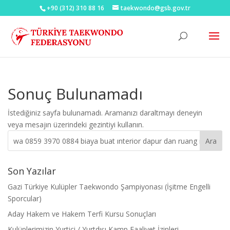
+90 (312) 310 88 16
taekwondo@gsb.gov.tr
Sonuç Bulunamadı
İstediğiniz sayfa bulunamadı. Aramanızı daraltmayı deneyin
veya mesajın üzerindeki gezintiyi kullanın.
Son Yazılar
Gazi Türkiye Kulüpler Taekwondo Şampiyonası (İşitme Engelli
Sporcular)
Aday Hakem ve Hakem Terfi Kursu Sonuçları
Kulüplerimizin Yurtiçi / Yurtdışı Kamp Faaliyet İzinleri